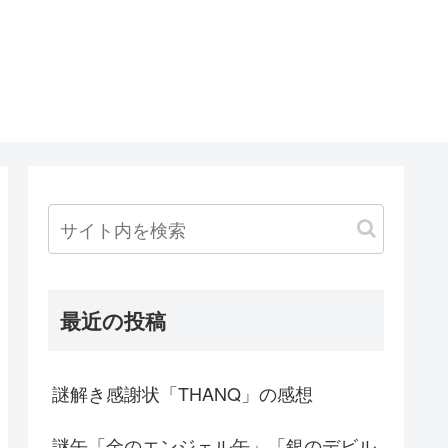
最近の投稿
謎解き感謝状「THANQ」の感想
謎缶「金のエンジェル缶」「銀のデビル