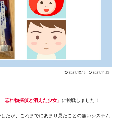
2021.12.13
2021.11.28
に挑戦しました！
「忘れ物探偵と消えた少女」
でしたが、これまでにあまり見たことの無いシステム