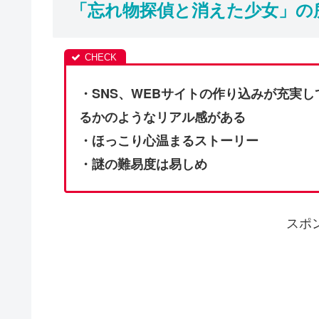
「忘れ物探偵と消えた少女」の
・SNS、WEBサイトの作り込みが充実
るかのようなリアル感がある
・ほっこり心温まるストーリー
・謎の難易度は易しめ
スポ