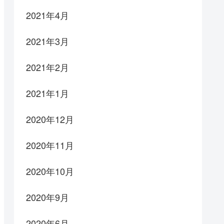
2021年4月
2021年3月
2021年2月
2021年1月
2020年12月
2020年11月
2020年10月
2020年9月
2020年6月