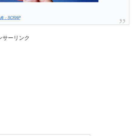
典：SCRAP
ンサーリンク