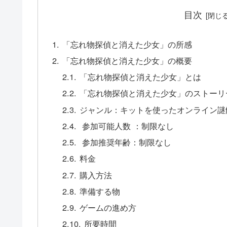
目次
「忘れ物探偵と消えた少女」の所感
「忘れ物探偵と消えた少女」の概要
「忘れ物探偵と消えた少女」とは
「忘れ物探偵と消えた少女」のストーリ
ジャンル：キットを使ったオンライン謎
参加可能人数 ：制限なし
参加推奨年齢：制限なし
料金
購入方法
準備する物
ゲームの進め方
所要時間