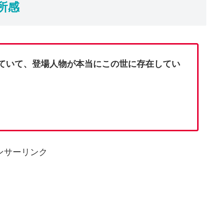
所感
していて、登場人物が本当にこの世に存在してい
ンサーリンク