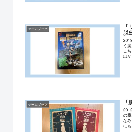
「
ゲームブック
脱
20
く魔
こち
出か
「
ゲームブック
20
の脱
なみ
にも