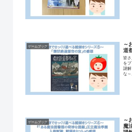
～
ゲームブック
道
皆さ
をプ
謎解
な～。
～
ゲームブック
魔
謎