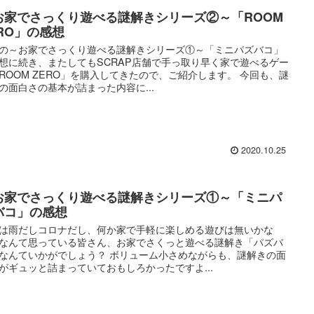
お家でさっくり遊べる謎解きシリーズ②～「ROOM
ERO」の感想
の～お家でさっくり遊べる謎解きシリーズ①～「ミニパズバコ」
想に続き、またしてもSCRAP店舗で手っ取り早く家で遊べるゲー
ROOM ZERO」を購入してきたので、ご紹介します。 今回も、謎
の面白さの基本が詰まった内容に...
2020.10.25
お家でさっくり遊べる謎解きシリーズ①～「ミニパ
バコ」の感想
は雨だしコロナだし、何か家で手軽に楽しめる遊びは無いかな
なんて思っている皆さん、お家でさくっと遊べる謎解き「パズバ
なんていかがでしょう？ ボリューム小さめながらも、謎解きの面
がギュッと詰まっていておもしろかったですよ...