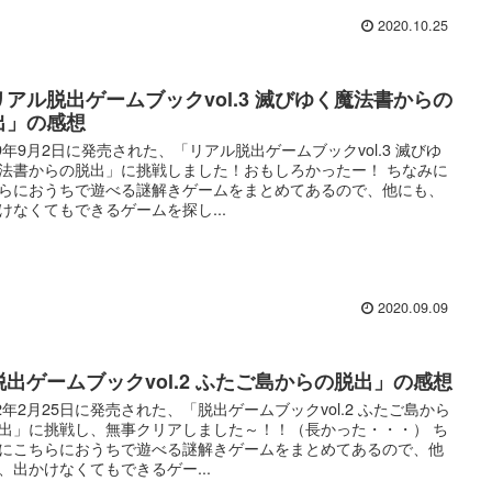
2020.10.25
リアル脱出ゲームブックvol.3 滅びゆく魔法書からの
出」の感想
19年9月2日に発売された、「リアル脱出ゲームブックvol.3 滅びゆ
法書からの脱出」に挑戦しました！おもしろかったー！ ちなみに
らにおうちで遊べる謎解きゲームをまとめてあるので、他にも、
けなくてもできるゲームを探し...
2020.09.09
脱出ゲームブックvol.2 ふたご島からの脱出」の感想
12年2月25日に発売された、「脱出ゲームブックvol.2 ふたご島から
出」に挑戦し、無事クリアしました～！！（長かった・・・） ち
にこちらにおうちで遊べる謎解きゲームをまとめてあるので、他
、出かけなくてもできるゲー...