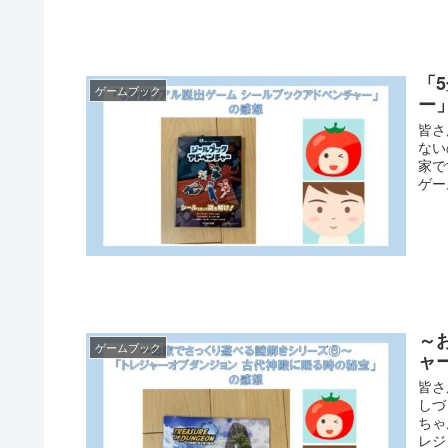
「
ゲームブック
ー
皆さ
ない
家で
ゲー
～
ゲームブック
ャ
皆さ
しづ
ちゃ
レジ