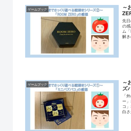
～
ゲームブック
Z
先日
の感
ム「
解き
～
ゲームブック
ズ
「外
ー」
コ」
白さ