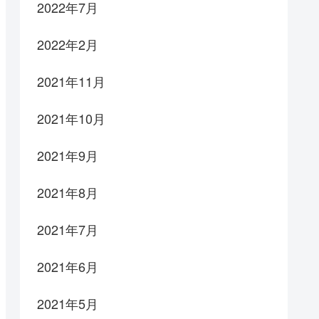
2022年7月
2022年2月
2021年11月
2021年10月
2021年9月
2021年8月
2021年7月
2021年6月
2021年5月