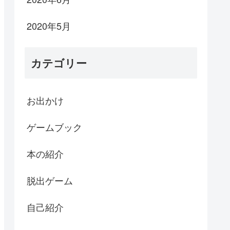
2020年5月
カテゴリー
お出かけ
ゲームブック
本の紹介
脱出ゲーム
自己紹介