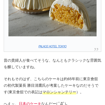
PALACE HOTEL TOKYO
昔の貴婦人が食べてそうな、なんともクラシックな雰囲気
を醸していますね。
それもそのはず、こちらのケーキは約65年前に東京會舘
の初代製菓⻑ 勝⽬清鷹氏が考案したケーキなのだそうで
す(東京會舘での表記は
マロンシャンテリー
）。
へえ～、
日本のケーキ
なんだー( ﾟДﾟ)。