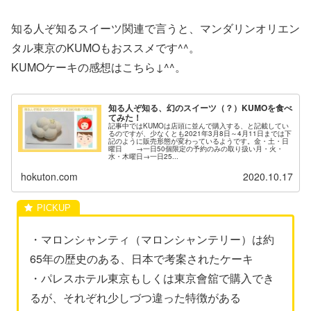
知る人ぞ知るスイーツ関連で言うと、マンダリンオリエン
タル東京のKUMOもおススメです^^。
KUMOケーキの感想はこちら↓^^。
知る人ぞ知る、幻のスイーツ（？）KUMOを食べ
てみた！
記事中ではKUMOは店頭に並んで購入する、と記載してい
るのですが、少なくとも2021年3月8日～4月11日までは下
記のように販売形態が変わっているようです。金・土・日
曜日 →一日50個限定の予約のみの取り扱い月・火・
水・木曜日→一日25...
hokuton.com
2020.10.17
・マロンシャンティ（マロンシャンテリー）は約
65年の歴史のある、日本で考案されたケーキ
・パレスホテル東京もしくは東京會舘で購入でき
るが、それぞれ少しづつ違った特徴がある